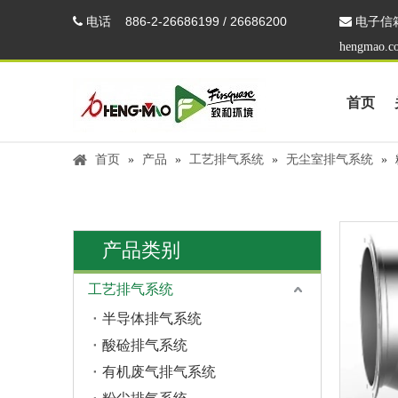
电话
886-2-26686199 / 26686200


电子信
hengmao.c
首页
首页
»
产品
»
工艺排气系统
»
无尘室排气系统
»
产品类别
工艺排气系统
半导体排气系统
酸硷排气系统
有机废气排气系统