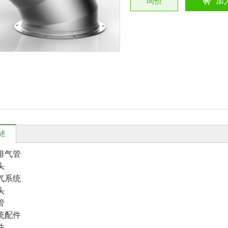
询价
加
述
排气管
头
气系统
头
管
统配件
件